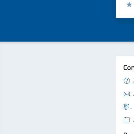
Valut
Valu
Con