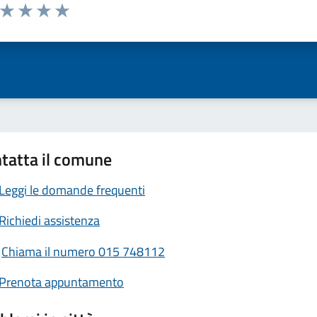
a da 1 a 5 stelle la pagina
ta 1 stelle su 5
Valuta 2 stelle su 5
Valuta 3 stelle su 5
Valuta 4 stelle su 5
Valuta 5 stelle su 5
tatta il comune
Leggi le domande frequenti
Richiedi assistenza
Chiama il numero 015 748112
Prenota appuntamento