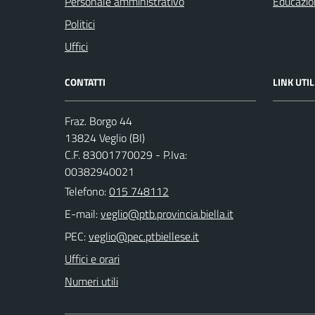
Personale amministrativo
Educazio
Politici
Uffici
CONTATTI
LINK UTIL
Fraz. Borgo 44
13824 Veglio (BI)
C.F. 83001770029 - P.Iva:
00382940021
Telefono:
015 748112
E-mail:
PEC:
Uffici e orari
Numeri utili