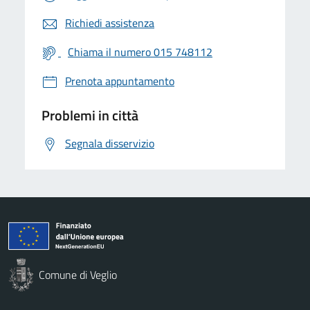
Richiedi assistenza
Chiama il numero 015 748112
Prenota appuntamento
Problemi in città
Segnala disservizio
Comune di Veglio