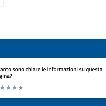
anto sono chiare le informazioni su questa
gina?
a da 1 a 5 stelle la pagina
ta 1 stelle su 5
Valuta 2 stelle su 5
Valuta 3 stelle su 5
Valuta 4 stelle su 5
Valuta 5 stelle su 5