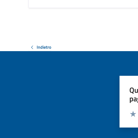
Indietro
Qu
pa
Valut
Valu