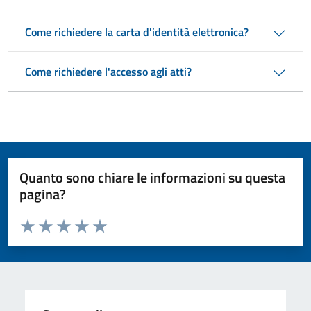
Come richiedere la carta d'identità elettronica?
Come richiedere l'accesso agli atti?
Quanto sono chiare le informazioni su questa
pagina?
Valuta da 1 a 5 stelle la pagina
Valuta 1 stelle su 5
Valuta 2 stelle su 5
Valuta 3 stelle su 5
Valuta 4 stelle su 5
Valuta 5 stelle su 5