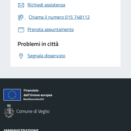
Richiedi assistenza
Chiama il numero 015 748112
Prenota appuntamento
Problemi in città
Segnala disservizio
Comune di Veglio
AMMINISTRAZIONE