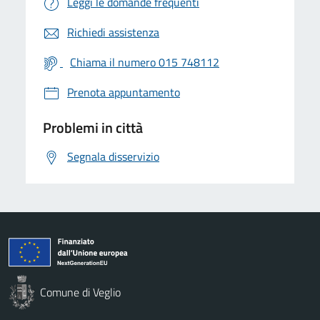
Leggi le domande frequenti
Richiedi assistenza
Chiama il numero 015 748112
Prenota appuntamento
Problemi in città
Segnala disservizio
Comune di Veglio