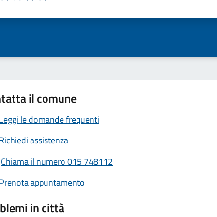
ta 1 stelle su 5
Valuta 2 stelle su 5
Valuta 3 stelle su 5
Valuta 4 stelle su 5
Valuta 5 stelle su 5
tatta il comune
Leggi le domande frequenti
Richiedi assistenza
Chiama il numero 015 748112
Prenota appuntamento
blemi in città