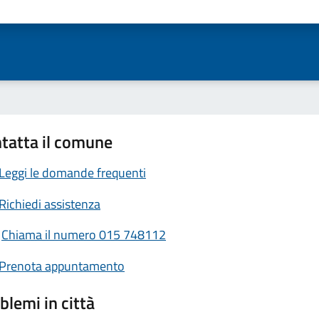
ta 1 stelle su 5
Valuta 2 stelle su 5
Valuta 3 stelle su 5
Valuta 4 stelle su 5
Valuta 5 stelle su 5
tatta il comune
Leggi le domande frequenti
Richiedi assistenza
Chiama il numero 015 748112
Prenota appuntamento
blemi in città