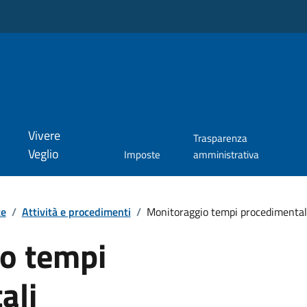
Vivere
Trasparenza
Veglio
Imposte
amministrativa
te
/
Attività e procedimenti
/
Monitoraggio tempi procedimental
o tempi
ali