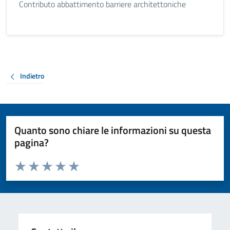
Contributo abbattimento barriere architettoniche
Indietro
Quanto sono chiare le informazioni su questa
pagina?
Valuta da 1 a 5 stelle la pagina
Valuta 1 stelle su 5
Valuta 2 stelle su 5
Valuta 3 stelle su 5
Valuta 4 stelle su 5
Valuta 5 stelle su 5